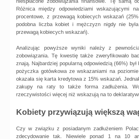
niespłacone zobowiązania finansowe. Tę samą o
Różnica między odpowiedziami wskazującymi n
procentowe, z przewagą kobiecych wskazań (25% 
podobna liczba kobiet i mężczyzn nigdy nie była
przewagą kobiecych wskazań).
Analizując powyższe wyniki należy z pewności
zobowiązania. Tę kwestię także zweryfikowało bad
znają. Najbardziej popularną odpowiedzią (66%) był k
pożyczka gotówkowa ze wskazaniami na poziomie 3
okazała się karta kredytowa z 15% wskazań. Jednak
zakupy na raty to także forma zadłużenia. W
rzeczywistości więcej niż wskazują na to deklaratyw
Kobiety przywiązują większą wa
Czy w związku z posiadanym zadłużeniem Polacy
zdecydowanie tak. Niewiele ponad 1 na 10 an