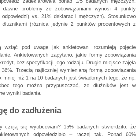
dpowiedź zadeklarowała ponad 1/5 badanych mężczyzn.
a dawne problemy ze zobowiązaniami wynosi 4 punkty
odpowiedzi) vs. 21% deklaracji mężczyzn). Stosunkowo
 dłużnikami (różnica jedynie 2 punktów procentowych z
ą wziąć pod uwagę jak ankietowani rozumieją pojęcie
anie. Ankietowanych zapytano, jakie formy zobowiązania
redyt, bez specyfikacji jego rodzaju. Drugie miejsce zajęła
6%. Trzecią najliczniej wymienianą formą zobowiązania
 mniej niż 1 na 10 badanych jest świadomych tego, że np.
obec tego można przypuszczać, że dłużników jest w
ne wyniki badania.
gę do zadłużenia
 czują się wyobcowani? 15% badanych stwierdziło, że
kietowanych odpowiedziało – raczej tak. Ponad 60%