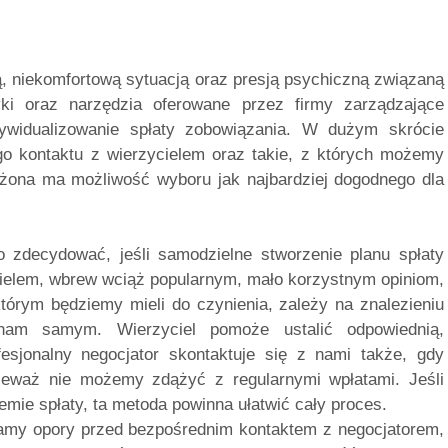
ną, niekomfortową sytuacją oraz presją psychiczną związaną
yki oraz narzędzia oferowane przez firmy zarządzające
dywidualizowanie spłaty zobowiązania. W dużym skrócie
o kontaktu z wierzycielem oraz takie, z których możemy
użona ma możliwość wyboru jak najbardziej dogodnego dla
 zdecydować, jeśli samodzielne stworzenie planu spłaty
cielem, wbrew wciąż popularnym, mało korzystnym opiniom,
którym będziemy mieli do czynienia, zależy na znalezieniu
nam samym. Wierzyciel pomoże ustalić odpowiednią,
fesjonalny negocjator skontaktuje się z nami także, gdy
nieważ nie możemy zdążyć z regularnymi wpłatami. Jeśli
mie spłaty, ta metoda powinna ułatwić cały proces.
 mamy opory przed bezpośrednim kontaktem z negocjatorem,