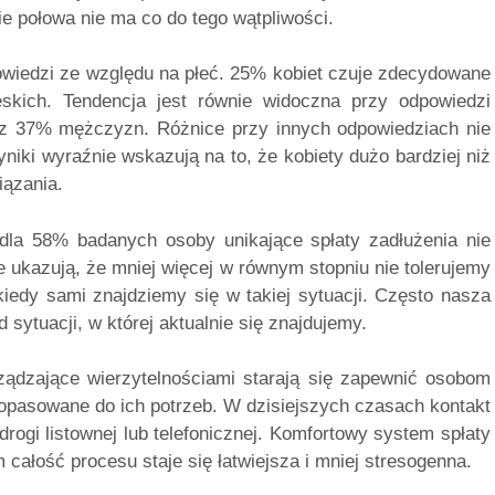
e połowa nie ma co do tego wątpliwości.
iedzi ze względu na płeć. 25% kobiet czuje zdecydowane
kich. Tendencja jest równie widoczna przy odpowiedzi
az 37% mężczyzn. Różnice przy innych odpowiedziach nie
iki wyraźnie wskazują na to, że kobiety dużo bardziej niż
ązania.
dla 58% badanych osoby unikające spłaty zadłużenia nie
e ukazują, że mniej więcej w równym stopniu nie tolerujemy
 kiedy sami znajdziemy się w takiej sytuacji. Często nasza
ytuacji, w której aktualnie się znajdujemy.
ądzające wierzytelnościami starają się zapewnić osobom
opasowane do ich potrzeb. W dzisiejszych czasach kontakt
drogi listownej lub telefonicznej. Komfortowy system spłaty
m całość procesu staje się łatwiejsza i mniej stresogenna.