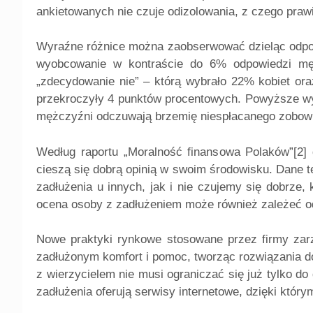
ankietowanych nie czuje odizolowania, z czego prawi
Wyraźne różnice można zaobserwować dzieląc odpow
wyobcowanie w kontraście do 6% odpowiedzi męs
„zdecydowanie nie” – którą wybrało 22% kobiet or
przekroczyły 4 punktów procentowych. Powyższe wyn
mężczyźni odczuwają brzemię niespłacanego zobowi
Według raportu „Moralność finansowa Polaków”[2] 
cieszą się dobrą opinią w swoim środowisku. Dane t
zadłużenia u innych, jak i nie czujemy się dobrze,
ocena osoby z zadłużeniem może również zależeć od s
Nowe praktyki rynkowe stosowane przez firmy zarz
zadłużonym komfort i pomoc, tworząc rozwiązania d
z wierzycielem nie musi ograniczać się już tylko do 
zadłużenia oferują serwisy internetowe, dzięki który