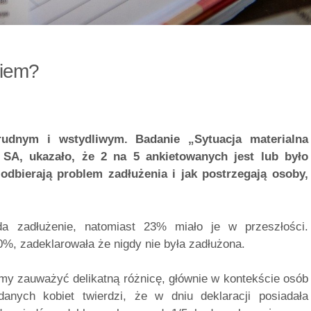
niem?
udnym i wstydliwym. Badanie „Sytuacja materialna
f SA, ukazało, że 2 na 5 ankietowanych jest lub było
odbierają problem zadłużenia i jak postrzegają osoby,
da zadłużenie, natomiast 23% miało je w przeszłości.
, zadeklarowała że nigdy nie była zadłużona.
my zauważyć delikatną różnicę, głównie w kontekście osób
nych kobiet twierdzi, że w dniu deklaracji posiadała