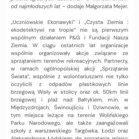
od najmłodszych lat
– dodaje Małgorzata Mejer.
„Uczniowskie Ekonawyki” i „Czysta Ziemia :
ekodetektywi na tropie” nie są pierwszym
wspólnym działaniem P&G i Fundacji Nasza
Ziemia. W ciągu ostatnich lat organizacje
wspólnie organizowały akcje związane ze
sprzątaniem terenów rekreacyjnych. Partnerzy,
w ramach ogólnopolskiej akcji „Sprzątanie
Świata”, wspólnie z wolontariuszami nie tylko
oczyścili z odpadów plastikowych linie
brzegową Wisły w stolicy oraz ok. 50km linii
brzegowej i plaż nad Bałtykiem, m.in. w
Międzyzdrojach, Świnoujściu i Dziwnowie, w
tym miejsca leżące na terenie Wolińskiego
Parku Narodowego, ale także zaangażowali
szkoły z warszawskiego Targówka, Łodzi oraz
Aleksandrowa Łódzkiego do sprzątania miejsc