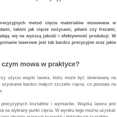
precyzyjnych metod cięcia materiałów stosowana w
mi, takimi jak cięcie nożycami, piłami czy frezami,
adają się na wyższą jakość i efektywność produkcji. W
cinanie laserowe jest tak bardzo precyzyjne oraz jakie
 o czym mowa w praktyce?
rzy użyciu wiązki lasera, który może być skierowany na
a uzyskanie bardzo małych szczelin cięcia, co pozwala na
w.
precyzyjnych kształtów i wymiarów. Wiązka lasera jest
ia na wybrany punkt cięcia. W wyniku tego można uzyskać
anie idealnie prostych krawędzi i dokładnych kształtów.