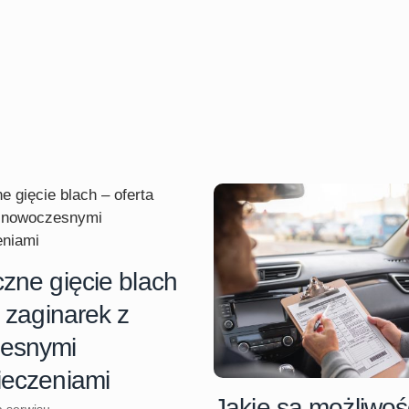
zne gięcie blach
a zaginarek z
esnymi
ieczeniami
Jakie są możliwoś