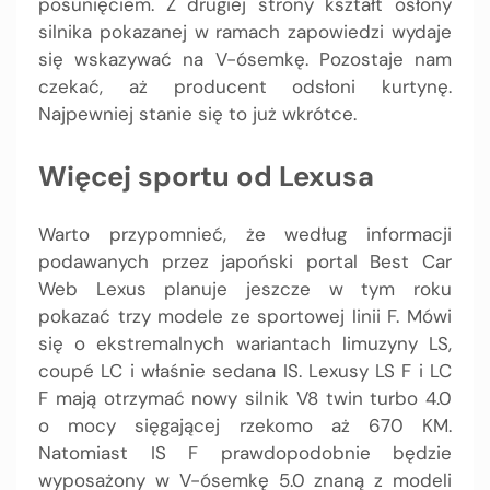
posunięciem. Z drugiej strony kształt osłony
silnika pokazanej w ramach zapowiedzi wydaje
się wskazywać na V-ósemkę. Pozostaje nam
czekać, aż producent odsłoni kurtynę.
Najpewniej stanie się to już wkrótce.
Więcej sportu od Lexusa
Warto przypomnieć, że według informacji
podawanych przez japoński portal Best Car
Web Lexus planuje jeszcze w tym roku
pokazać trzy modele ze sportowej linii F. Mówi
się o ekstremalnych wariantach limuzyny LS,
coupé LC i właśnie sedana IS. Lexusy LS F i LC
F mają otrzymać nowy silnik V8 twin turbo 4.0
o mocy sięgającej rzekomo aż 670 KM.
Natomiast IS F prawdopodobnie będzie
wyposażony w V-ósemkę 5.0 znaną z modeli