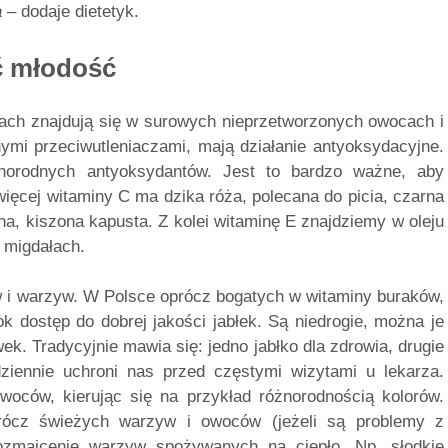
a
– dodaje dietetyk.
ć młodość
ach znajdują się w surowych nieprzetworzonych owocach i
mi przeciwutleniaczami, mają działanie antyoksydacyjne.
óżnorodnych antyoksydantów. Jest to bardzo ważne, aby
ęcej witaminy C ma dzika róża, polecana do picia, czarna
na, kiszona kapusta. Z kolei witaminę E znajdziemy w oleju
 migdałach.
i warzyw. W Polsce oprócz bogatych w witaminy buraków,
dostęp do dobrej jakości jabłek. Są niedrogie, można je
k. Tradycyjnie mawia się: jedno jabłko dla zdrowia, drugie
dziennie uchroni nas przed częstymi wizytami u lekarza.
oców, kierując się na przykład różnorodnością kolorów.
rócz świeżych warzyw i owoców (jeżeli są problemy z
ozmaicenie warzyw spożywanych na ciepło. Np. słodkie