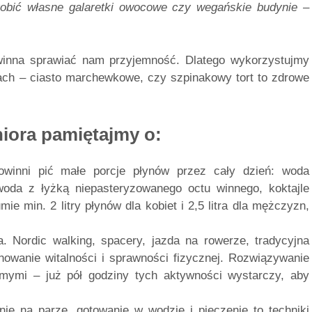
obić własne galaretki owocowe czy wegańskie budynie –
owinna sprawiać nam przyjemność. Dlatego wykorzystujmy
ch – ciasto marchewkowe, czy szpinakowy tort to zdrowe
niora pamiętajmy o:
powinni pić małe porcje płynów przez cały dzień: woda
oda z łyżką niepasteryzowanego octu winnego, koktajle
 min. 2 litry płynów dla kobiet i 2,5 litra dla mężczyzn,
 Nordic walking, spacery, jazda na rowerze, tradycyjna
owanie witalności i sprawności fizycznej. Rozwiązywanie
mymi – już pół godziny tych aktywności wystarczy, aby
ie na parze, gotowanie w wodzie i pieczenie to techniki