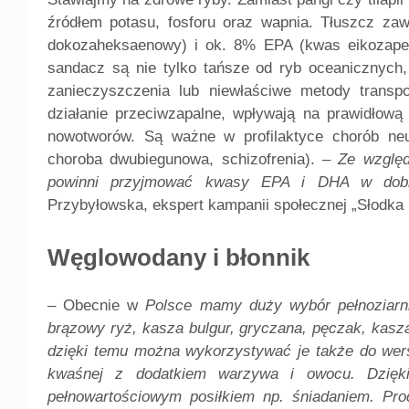
źródłem potasu, fosforu oraz wapnia. Tłuszcz z
dokozaheksaenowy) i ok. 8% EPA (kwas eikozapenta
sandacz są nie tylko tańsze od ryb oceanicznych,
zanieczyszczenia lub niewłaściwe metody trans
działanie przeciwzapalne, wpływają na prawidłową
nowotworów. Są ważne w profilaktyce chorób neu
choroba dwubiegunowa, schizofrenia). –
Ze względ
powinni przyjmować kwasy EPA i DHA w dobre
Przybyłowska, ekspert kampanii społecznej „Słodka
Węglowodany i błonnik
– Obecnie w
Polsce mamy duży wybór pełnoziarni
brązowy ryż, kasza bulgur, gryczana, pęczak, kasza
dzięki temu można wykorzystywać je także do wers
kwaśnej z dodatkiem warzywa i owocu. Dzięk
pełnowartościowym posiłkiem np. śniadaniem. Pro