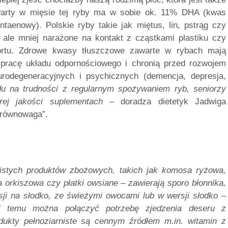
awarty w mięsie tej ryby ma w sobie ok. 11% DHA (kwas
enowy). Polskie ryby takie jak miętus, lin, pstrąg czy
 ale mniej narażone na kontakt z cząstkami plastiku czy
portu. Zdrowe kwasy tłuszczowe zawarte w rybach mają
 pracę układu odpornościowego i chronią przed rozwojem
rodegeneracyjnych i psychicznych (demencja, depresja,
u na trudności z regularnym spożywaniem ryb, seniorzy
j jakości suplementach
– doradza dietetyk Jadwiga
 równowaga”.
stych produktów zbożowych, takich jak komosa ryżowa,
 orkiszowa czy płatki owsiane – zawierają sporo błonnika,
ji na słodko, ze świeżymi owocami lub w wersji słodko –
i temu można połączyć potrzebę zjedzenia deseru z
dukty pełnoziarniste są cennym źródłem m.in. witamin z