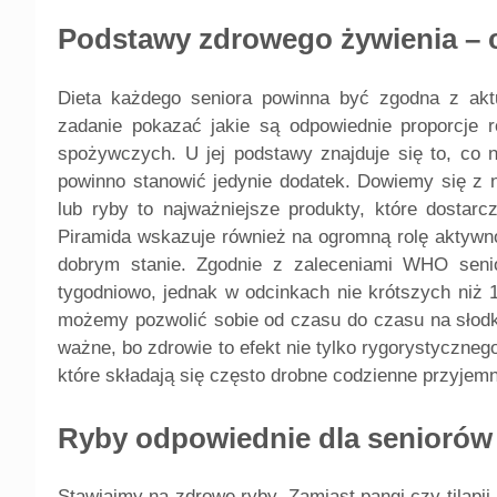
Podstawy zdrowego żywienia – 
Dieta każdego seniora powinna być zgodna z akt
zadanie pokazać jakie są odpowiednie proporcje 
spożywczych. U jej podstawy znajduje się to, co n
powinno stanowić jedynie dodatek. Dowiemy się z 
lub ryby to najważniejsze produkty, które dosta
Piramida wskazuje również na ogromną rolę aktywnoś
dobrym stanie. Zgodnie z zaleceniami WHO senio
tygodniowo, jednak w odcinkach nie krótszych niż 
możemy pozwolić sobie od czasu do czasu na słodk
ważne, bo zdrowie to efekt nie tylko rygorystyczne
które składają się często drobne codzienne przyjemn
Ryby odpowiednie dla seniorów
Stawiajmy na zdrowe ryby. Zamiast pangi czy tilapii 