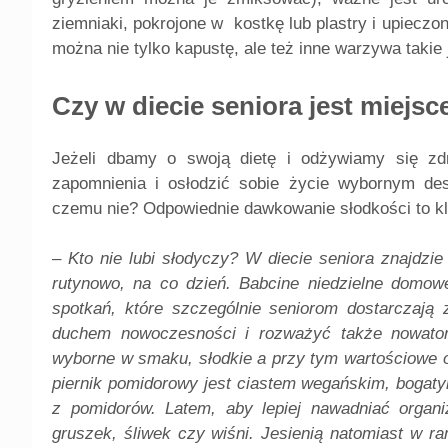
ziemniaki, pokrojone w kostkę lub plastry i upieczo
można nie tylko kapustę, ale też inne warzywa takie
Czy w diecie seniora jest miejsc
Jeżeli dbamy o swoją dietę i odżywiamy się zd
zapomnienia i osłodzić sobie życie wybornym de
czemu nie? Odpowiednie dawkowanie słodkości to k
–
Kto nie lubi słodyczy? W diecie seniora znajdzi
rutynowo, na co dzień. Babcine niedzielne domowe
spotkań, które szczególnie seniorom dostarczają 
duchem nowoczesności i rozważyć także nowatorsk
wyborne w smaku, słodkie a przy tym wartościowe o
piernik pomidorowy jest ciastem wegańskim, bogaty
z pomidorów. Latem, aby lepiej nawadniać organ
gruszek, śliwek czy wiśni. Jesienią natomiast w r