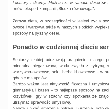
konfitury i dżemy. Można też w ramach deserów r
mówi ekspert kampanii „Słodka równowaga”.
Zdrowa dieta, w szczególności w jesieni życia p
owoce i warzywa także w naszych słodkich wypieka
sposoby na pyszny deser.
Ponadto w codziennej diecie se
Seniorzy słabiej odczuwają pragnienie, dlatego 
mineralna niegazowana, woda zwykła z cytryną, w
warzywno-owocowe, soki, herbatki owocowe – w sumie
gdy nie ma upałów.
Bardzo ważna jest aktywność fizyczna i umysłowa.
gimnastyka i basen – to najlepsze sposoby na zach
krzyżówek, gry w szachy czy spotkania ze znajo
utrzymać sprawność umysłową.
Należy unikać smażenia potraw. Duszenie, gotowan