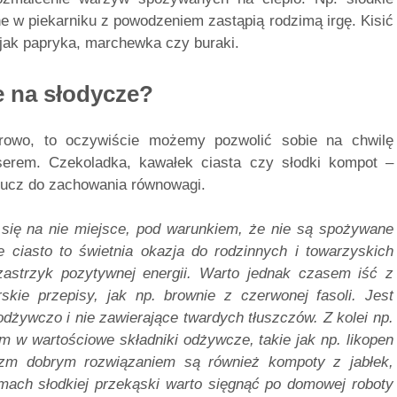
ne w piekarniku z powodzeniem zastąpią rodzimą irgę. Kisić
 jak papryka, marchewka czy buraki.
e na słodycze?
rowo, to oczywiście możemy pozwolić sobie na chwilę
serem. Czekoladka, kawałek ciasta czy słodki kompot –
lucz do zachowania równowagi.
e się na nie miejsce, pod warunkiem, że nie są spożywane
 ciasto to świetnia okazja do rodzinnych i towarzyskich
zastrzyk pozytywnej energii. Warto jednak czasem iść z
ie przepisy, jak np. brownie z czerwonej fasoli. Jest
dżywczo i nie zawierające twardych tłuszczów. Z kolei np.
m w wartościowe składniki odżywcze, takie jak np. likopen
izm dobrym rozwiązaniem są również kompoty z jabłek,
amach słodkiej przekąski warto sięgnąć po domowej roboty