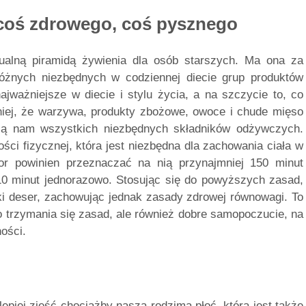
coś zdrowego, coś pysznego
ualną piramidą żywienia dla osób starszych. Ma ona za
różnych niezbędnych w codziennej diecie grup produktów
ajważniejsze w diecie i stylu życia, a na szczycie to, co
niej, że warzywa, produkty zbożowe, owoce i chude mięso
rczą nam wszystkich niezbędnych składników odżywczych.
ci fizycznej, która jest niezbędna dla zachowania ciała w
r powinien przeznaczać na nią przynajmniej 150 minut
10 minut jednorazowo. Stosując się do powyższych zasad,
i deser, zachowując jednak zasady zdrowej równowagi. To
go trzymania się zasad, ale również dobre samopoczucie, na
ości.
lepiej zjeść chociażby naszą rodzimą płoć, która jest także