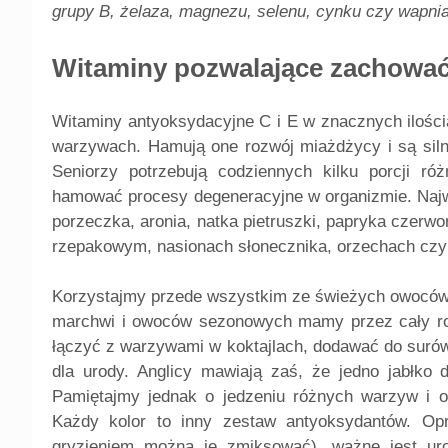
grupy B, żelaza, magnezu, selenu, cynku czy wapni
Witaminy pozwalające zachowa
Witaminy antyoksydacyjne C i E w znacznych ilości
warzywach. Hamują one rozwój miażdżycy i są silny
Seniorzy potrzebują codziennych kilku porcji r
hamować procesy degeneracyjne w organizmie. Najwi
porzeczka, aronia, natka pietruszki, papryka czerwo
rzepakowym, nasionach słonecznika, orzechach czy
Korzystajmy przede wszystkim ze świeżych owoców 
marchwi i owoców sezonowych mamy przez cały rok 
łączyć z warzywami w koktajlach, dodawać do surówe
dla urody. Anglicy mawiają zaś, że jedno jabłko 
Pamiętajmy jednak o jedzeniu różnych warzyw i ow
Każdy kolor to inny zestaw antyoksydantów. Op
gryzieniem można je zmiksować), ważne jest ur