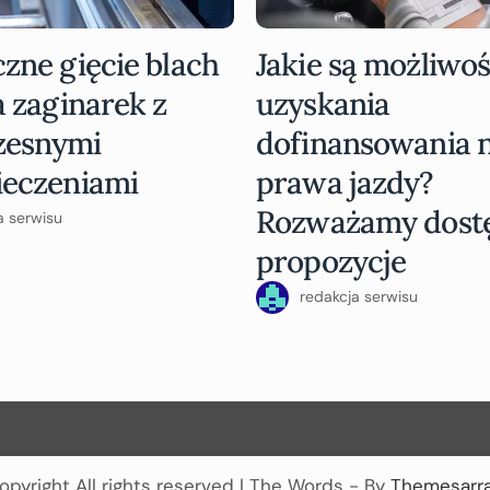
zne gięcie blach
Jakie są możliwoś
a zaginarek z
uzyskania
zesnymi
dofinansowania n
ieczeniami
prawa jazdy?
Rozważamy dost
a serwisu
propozycje
redakcja serwisu
opyright All rights reserved
|
The Words - By
Themesarr