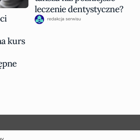
leczenie dentystyczne?
ci
redakcja serwisu
a kurs
ępne
ay
.