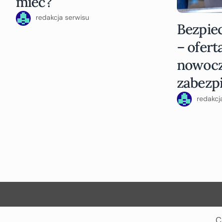
mieć?
redakcja serwisu
Bezpiec
– ofert
nowoc
zabezp
redakcj
C