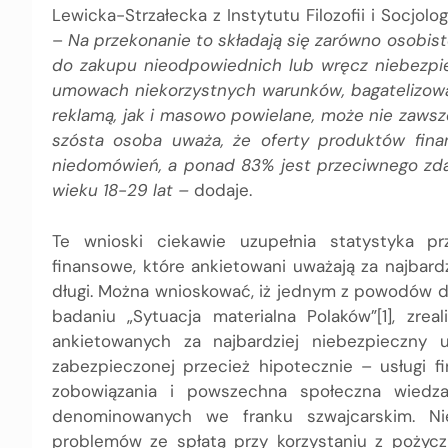
Lewicka-Strzałecka z Instytutu Filozofii i Socjol
–
Na przekonanie to składają się zarówno osobi
do zakupu nieodpowiednich lub wręcz niebezpi
umowach niekorzystnych warunków, bagatelizowan
reklamą, jak i masowo powielane, może nie zawsze
szósta osoba uważa, że oferty produktów finan
niedomówień, a ponad 83% jest przeciwnego zdan
wieku 18-29 lat –
dodaje.
Te wnioski ciekawie uzupełnia statystyka pr
finansowe, które ankietowani uważają za najbar
długi. Można wnioskować, iż jednym z powodów d
badaniu „Sytuacja materialna Polaków”[1], zre
ankietowanych za najbardziej niebezpieczny 
zabezpieczonej przecież hipotecznie – usługi 
zobowiązania i powszechna społeczna wiedz
denominowanych we franku szwajcarskim. Ni
problemów ze spłatą przy korzystaniu z pożyc