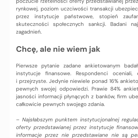
poczucie rzetelności oferty przedstawianej prze
rynkowej, poziom uczciwości transakcji ubezpi
przez instytucje państwowe, stopień zaufa
skuteczności społecznych sankcji. Badani na
zagadnień.
Chcę, ale nie wiem jak
Pierwsze pytanie zadane ankietowanym badało
instytucje finansowe. Respondenci oceniali,
i przejrzyste. Jedynie niewiele ponad 16% ankiet
pewnych swojej odpowiedzi. Prawie 84% ankiet
jasności informacji płynących z banków, firm ub
całkowicie pewnych swojego zdania.
–
Najsłabszym punktem instytucjonalnej regulac
oferty przedstawianej przez instytucje finanso
informacje przez nie przedstawiane nie są pe