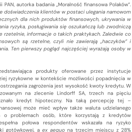
ogii PAN, autorka badania „Moralność finansowa Polaków”.
ste doświadczenia klientów w postaci ulegania namowom
ecznych dla nich produktów finansowych, ukrywania w
ia ryzyka, posługiwania się oszukańczą lub zwodniczą
 rzetelnie, informacje o takich praktykach. Zaledwie co
sowych są rzetelne, czyli nie zawierają „haczyków” i
ia. Ten pierwszy pogląd najczęściej wyrażają osoby w
zedstawiająca produkty oferowane przez instytucje
dziej ryzykowne w kontekście możliwości popadnięcia w
ostrzegania zagrożenia jest wysokość kwoty kredytu. W
alizowanym na zlecenie Lindorff SA, trzech na pięciu
uznało kredyt hipoteczny. Na taką percepcję tej –
finansowej może mieć wpływ także waluta udzielanego
a o problemach osób, które korzystają z kredytów
espełna połowa respondentów wskazała na ryzyko
zki gotówkowej, a
ex aequo
na trzecim miejscu z 28%