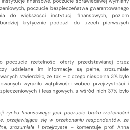
z instytucje finansowe, poczucie sprawiedliwej wymiany
eczeniowych, poczucie bezpieczeństwa gwarantowanego
nia do większości instytucji finansowych, poziom
jbardziej krytycznie podeszli do trzech pierwszych
 poczucie rzetelności oferty przedstawianej przez
 czy udzielane im informacje są pełne, zrozumiałe
owanych stwierdziło, że tak – z czego niespełna 3% było
owanych wyraziło wątpliwości wobec przejrzystości i
ezpieczeniowych i leasingowych, a wśród nich 37% było
ji rynku finansowego jest poczucie braku rzetelności
we, przejawiające się w przekonaniu respondentów, że
łne, zrozumiałe i przejrzyste –
komentuje prof. Anna