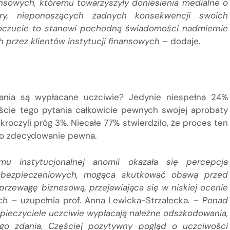
nsowych, któremu towarzyszyły doniesienia medialne o
ry, nieponoszących żadnych konsekwencji swoich
 poczucie to stanowi pochodną świadomości nadmiernie
h przez klientów instytucji finansowych
– dodaje.
ania są wypłacane uczciwie? Jedynie niespełna 24%
cie tego pytania całkowicie pewnych swojej aprobaty
roczyli próg 3%. Niecałe 77% stwierdziło, że proces ten
ego zdecydowanie pewna.
u instytucjonalnej anomii okazała się percepcja
 ubezpieczeniowych, mogąca skutkować obawą przed
rzewagę biznesową, przejawiająca się w niskiej ocenie
ych –
uzupełnia prof. Anna Lewicka-Strzałecka
. – Ponad
zpieczyciele uczciwie wypłacają należne odszkodowania,
go zdania. Częściej pozytywny pogląd o uczciwości