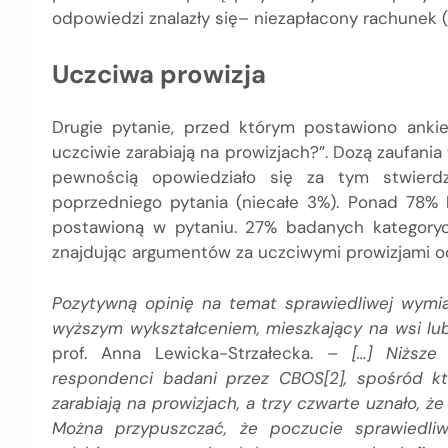
odpowiedzi znalazły się– niezapłacony rachunek (n
Uczciwa prowizja
Drugie pytanie, przed którym postawiono ankie
uczciwie zarabiają na prowizjach?”. Dozą zaufania
pewnością opowiedziało się za tym stwierd
poprzedniego pytania (niecałe 3%). Ponad 78% b
postawioną w pytaniu. 27% badanych kategoryc
znajdując argumentów za uczciwymi prowizjami od
Pozytywną opinię na temat sprawiedliwej wymia
wyższym wykształceniem, mieszkający na wsi l
prof. Anna Lewicka-Strzałecka. –
[…] Niższe
respondenci badani przez CBOS[2], spośród kt
zarabiają na prowizjach, a trzy czwarte uznało, ż
Można przypuszczać, że poczucie sprawiedli