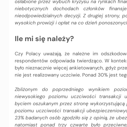
osłabione przez wybuch kryzysu na rynkach fina
niebotycznych dochodach członków finansje
nieodpowiedzialnych decyzji. Z drugiej strony,
wysokich prowizji i opłat na co dzień ponoszonyc
Ile mi się należy?
Czy Polacy uważają, że należne im odszkodow
respondentów odpowiada twierdząco. W kontekś
było nieznacznie więcej ankietowanych, gdyż przek
nie jest realizowany uczciwie. Ponad 30% jest t
Zbliżonym do poprzedniego wynikiem poziom
niewysokiego poziomu uczciwości transakcji
byciem oszukanym przez stronę wykorzystującą p
poziomu uczciwości transakcji ubezpieczeniow
23% badanych osób zgodziło się z opinią, że ube
natomiast ponad trzy czwarte było przeciwne