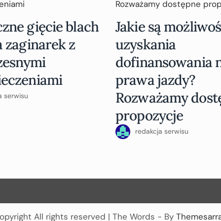
zne gięcie blach
Jakie są możliwoś
a zaginarek z
uzyskania
zesnymi
dofinansowania n
ieczeniami
prawa jazdy?
Rozważamy dost
a serwisu
propozycje
redakcja serwisu
opyright All rights reserved
|
The Words - By
Themesarr