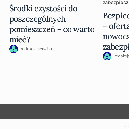
Środki czystości do
Bezpiec
poszczególnych
– ofert
pomieszczeń – co warto
nowoc
mieć?
zabezp
redakcja serwisu
redakcj
C