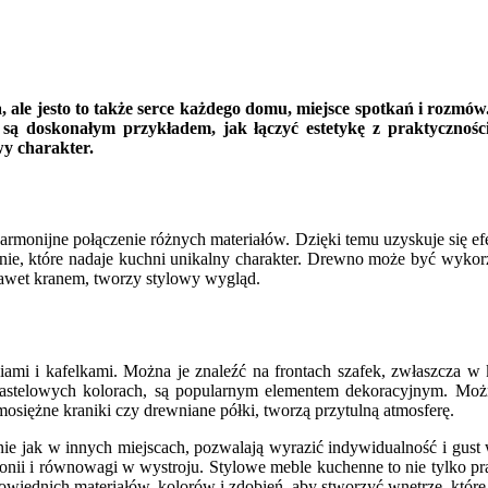
, ale jesto to także serce każdego domu, miejsce spotkań i rozmów. 
e są doskonałym przykładem, jak łączyć estetykę z praktycznoś
wy charakter.
onijne połączenie różnych materiałów. Dzięki temu uzyskuje się efekt
zenie, które nadaje kuchni unikalny charakter. Drewno może być wykor
awet kranem, tworzy stylowy wygląd.
iami i kafelkami. Można je znaleźć na frontach szafek, zwłaszcza w 
 pastelowych kolorach, są popularnym elementem dekoracyjnym. Mo
osiężne kraniki czy drewniane półki, tworzą przytulną atmosferę.
nie jak w innych miejscach, pozwalają wyrazić indywidualność i gust 
nii i równowagi w wystroju. Stylowe meble kuchenne to nie tylko prak
powiednich materiałów, kolorów i zdobień, aby stworzyć wnętrze, któr