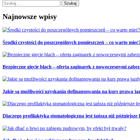
Szukaj:
Najnowsze wpisy
Środki czystości do poszczególnych pomieszczeń – co warto mieć
Bezpieczne gięcie blach – oferta zaginarek z nowoczesnymi zabe
Jakie są możliwości uzyskania dofinansowania na kurs prawa j
Dlaczego profilaktyka stomatologiczna jest tańsza niż późniejsze 