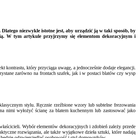
Dlatego niezwykle istotne jest, aby urządzić ją w taki sposób, by
cią. W tym artykule przyjrzymy się elementom dekoracyjnym i
 kontrastu, który przyciąga uwagę, a jednocześnie dodaje elegancji.
zystane zarówno na frontach szafek, jak i w postaci blatów czy wysp
klasycznym stylu. Ręcznie rzeźbione wzory lub subtelne frezowania
żna nimi wyłożyć ścianę za blatem kuchennym lub zastosować jako
właścicieli. Wybór elementów dekoracyjnych i zdobień zależy przede
tyczne rozwiązania, ale także wyjątkowe dzieła sztuki, które nadają
e będzie odzwierciedlać osobowość i styl domowników.