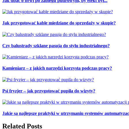
Jak dbać o brwi po zabiegu pudrowym, by efekt był...
Jak przygotować kable miedziane do sprzedaży w skupie?
Czy balustrady szklane pasują do stylu industrialnego?
Kamieniarz – z jakich narzędzi korzysta podczas pracy?
Psi fryzjer – jak przygotować pupila do wizyty?
Jakie są najlepsze praktyki w utrzymaniu systemów automatyzac
Related Posts