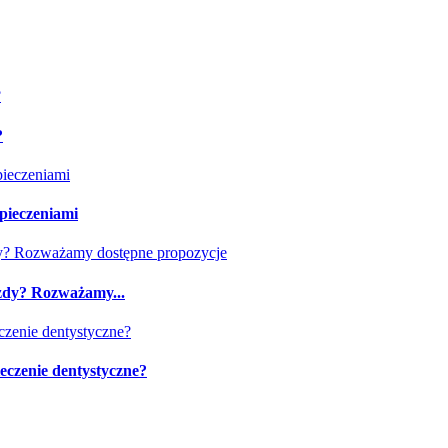
?
zpieczeniami
azdy? Rozważamy...
leczenie dentystyczne?