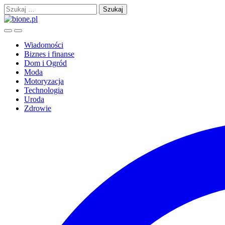
Skip
Szukaj:
to
content
Wiadomości
Biznes i finanse
Dom i Ogród
Moda
Motoryzacja
Technologia
Uroda
Zdrowie