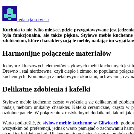
redakcja serwisu
Kuchnia to nie tylko miejsce, gdzie przygotowywane jest jedzenia
była funkcjonalna, ale także piękna. Stylowe meble kuchenn
zdobieniom, które charakteryzują te meble, nadając im wyjątko
Harmonijne połączenie materiałów
Jednym z kluczowych elementów stylowych mebli kuchennych jest harm
Drewno i stal nierdzewna, czyli ciepło i zimno, to popularne połąc
kuchennych. Kombinacja z metalowymi okuciami, uchwytami, czy n
Delikatne zdobienia i kafelki
Stylowe meble kuchenne często wyróżniają się delikatnymi zdobien
nadają meblom unikalny charakter. Kafelki ceramiczne, często w
ozdobne panele. W połączeniu z rustykalnymi dodatkami, takimi jak m
Warto podkreślić, że
stylowe meble kuchenne w Gliwicach
, podob
wszystkim od preferencji, jednak warto pamiętać o zachowaniu harmo
charakter każdej kuchni. Dlatego warto poświęcić czas na wybór od